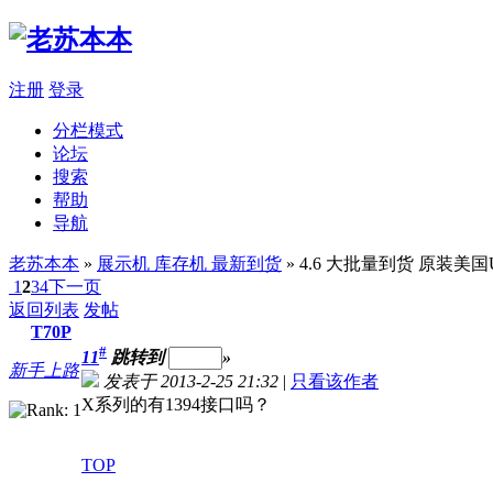
注册
登录
分栏模式
论坛
搜索
帮助
导航
老苏本本
»
展示机 库存机 最新到货
» 4.6 大批量到货 原装美国U货
1
2
3
4
下一页
返回列表
发帖
T70P
#
11
跳转到
»
新手上路
发表于 2013-2-25 21:32
|
只看该作者
X系列的有1394接口吗？
TOP