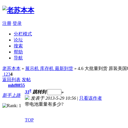
注册
登录
分栏模式
论坛
搜索
帮助
导航
老苏本本
»
展示机 库存机 最新到货
» 4.6 大批量到货 原装美国U货
1
2
3
4
返回列表
发帖
mhf8855
#
31
跳转到
»
新手上路
发表于 2013-5-29 10:56
|
只看该作者
带电池重量有多少?
TOP