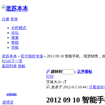
注册
登录
分栏模式
论坛
搜索
帮助
导航
老苏本本
»
官方报价专场
» 2012 09 10 智能手机，现货销
1
2
3
4
5
下一页
返回列表
发帖
#
1
跳转到
»
正序看帖
打印
T
字体大小:
t
发表于 2012-9-2 10:44
|
只看该作
admin
2012 09 1
管理员