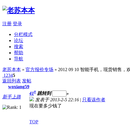
注册
登录
分栏模式
论坛
搜索
帮助
导航
老苏本本
»
官方报价专场
» 2012 09 10 智能手机，现货销
1
2
3
4
5
返回列表
发帖
woxiang59
#
41
跳转到
»
新手上路
发表于 2013-2-5 22:16
|
只看该作者
现在要多少钱了
TOP