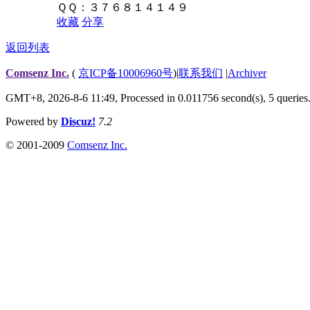
ＱＱ：３７６８１４１４９
收藏
分享
返回列表
Comsenz Inc.
(
京ICP备10006960号
)
|
联系我们
|
Archiver
GMT+8, 2026-8-6 11:49,
Processed in 0.011756 second(s), 5 queries
Powered by
Discuz!
7.2
© 2001-2009
Comsenz Inc.