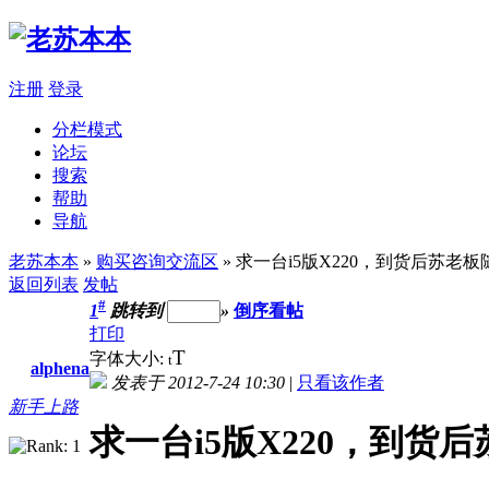
注册
登录
分栏模式
论坛
搜索
帮助
导航
老苏本本
»
购买咨询交流区
» 求一台i5版X220，到货后苏老
返回列表
发帖
#
1
跳转到
»
倒序看帖
打印
T
字体大小:
t
alphena
发表于 2012-7-24 10:30
|
只看该作者
新手上路
求一台i5版X220，到货