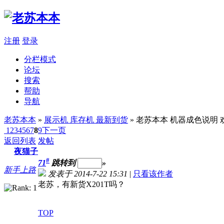
注册
登录
分栏模式
论坛
搜索
帮助
导航
老苏本本
»
展示机 库存机 最新到货
» 老苏本本 机器成色说
1
2
3
4
5
6
7
8
9
下一页
返回列表
发帖
夜猫子
#
71
跳转到
»
新手上路
发表于 2014-7-22 15:31
|
只看该作者
老苏，有新货X201T吗？
TOP