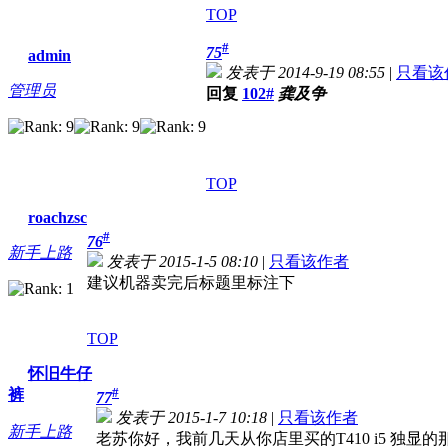
TOP
#
75
admin
发表于 2014-9-19 08:55
|
只看该
管理员
回复
102#
龚及争
TOP
roachzsc
#
76
新手上路
发表于 2015-1-5 08:10
|
只看该作者
建议机器卖完后标题里标注下
TOP
怀旧牛仔
#
裤
77
发表于 2015-1-7 10:18
|
只看该作者
新手上路
老苏你好，我前几天从你店里买的T410 i5 