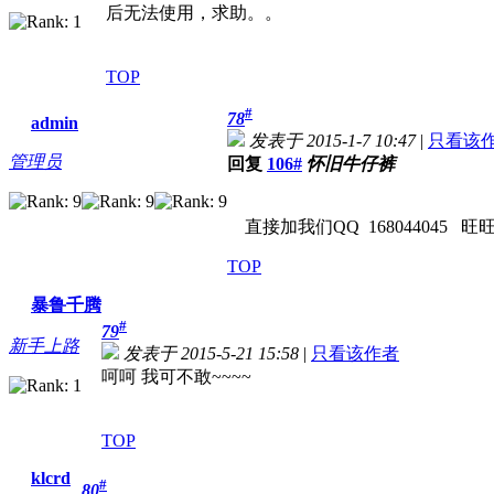
后无法使用，求助。。
TOP
#
78
admin
发表于 2015-1-7 10:47
|
只看该
管理员
回复
106#
怀旧牛仔裤
直接加我们QQ 168044045 旺旺 ne
TOP
暴鲁千腾
#
79
新手上路
发表于 2015-5-21 15:58
|
只看该作者
呵呵 我可不敢~~~~
TOP
klcrd
#
80