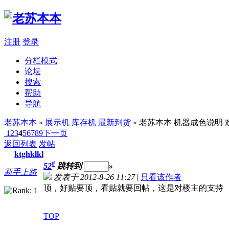
注册
登录
分栏模式
论坛
搜索
帮助
导航
老苏本本
»
展示机 库存机 最新到货
» 老苏本本 机器成色说
1
2
3
4
5
6
7
8
9
下一页
返回列表
发帖
ktghklkl
#
52
跳转到
»
新手上路
发表于 2012-8-26 11:27
|
只看该作者
顶，好贴要顶，看贴就要回帖，这是对楼主的支持
TOP