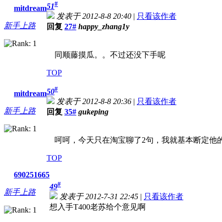
#
51
mitdream
发表于 2012-8-8 20:40
|
只看该作者
新手上路
回复
27#
happy_zhang1y
同顺藤摸瓜。。不过还没下手呢
TOP
#
50
mitdream
发表于 2012-8-8 20:36
|
只看该作者
新手上路
回复
35#
gukeping
呵呵，今天只在淘宝聊了2句，我就基本断定他
TOP
690251665
#
49
新手上路
发表于 2012-7-31 22:45
|
只看该作者
想入手T400老苏给个意见啊