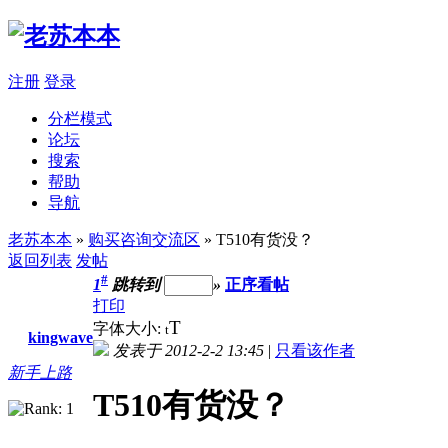
注册
登录
分栏模式
论坛
搜索
帮助
导航
老苏本本
»
购买咨询交流区
» T510有货没？
返回列表
发帖
#
1
跳转到
»
正序看帖
打印
T
字体大小:
t
kingwave
发表于 2012-2-2 13:45
|
只看该作者
新手上路
T510有货没？