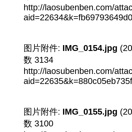
http://laosubenben.com/att
aid=22634&k=fb69793649d
图片附件:
IMG_0154.jpg
(20
数 3134
http://laosubenben.com/att
aid=22635&k=880c05eb735
图片附件:
IMG_0155.jpg
(20
数 3100