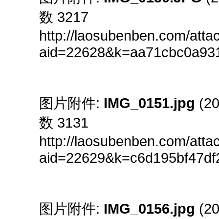
数 3217
http://laosubenben.com/att
aid=22628&k=aa71cbc0a93
图片附件:
IMG_0151.jpg
(20
数 3131
http://laosubenben.com/att
aid=22629&k=c6d195bf47d
图片附件:
IMG_0156.jpg
(20