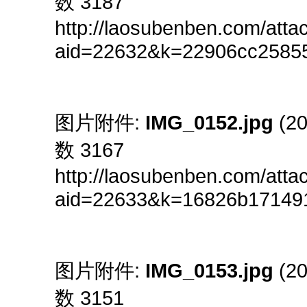
数 3187
http://laosubenben.com/att
aid=22632&k=22906cc2585
图片附件:
IMG_0152.jpg
(20
数 3167
http://laosubenben.com/att
aid=22633&k=16826b17149
图片附件:
IMG_0153.jpg
(20
数 3151