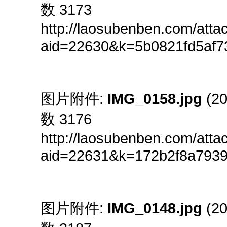
数 3173
http://laosubenben.com/att
aid=22630&k=5b0821fd5af
图片附件:
IMG_0158.jpg
(20
数 3176
http://laosubenben.com/att
aid=22631&k=172b2f8a793
图片附件:
IMG_0148.jpg
(20