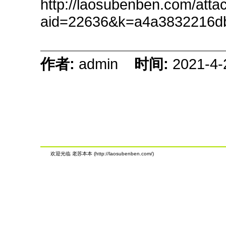
http://laosubenben.com/att
aid=22636&k=a4a3832216d
作者:
admin
时间:
2021-4-
欢迎光临 老苏本本 (http://laosubenben.com/)