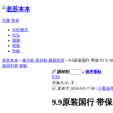
注册
登录
分栏模式
论坛
搜索
帮助
导航
老苏本本
»
展示机 库存机 最新到货
» 9.9原装国行 带保 P1 I7 
返回列表
发帖
#
1
跳转到
»
倒序看帖
打印
T
字体大小:
t
发表于 2024-9-9 17:06
|
只看该
9.9原装国行 带保 P