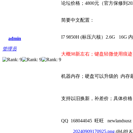
论坛价格；4800元（官方保修到20
简要中文配置：
I7 9850H (标压六核）2.6G 16
admin
管理员
大概98新左右；键盘轻微使用痕迹
机器内存；硬盘可以升级的 内存最大支
支持以旧换新，补差价；具体价格
QQ 168044045 旺旺 newlandsusz
20240909170925.png
(84.89 K