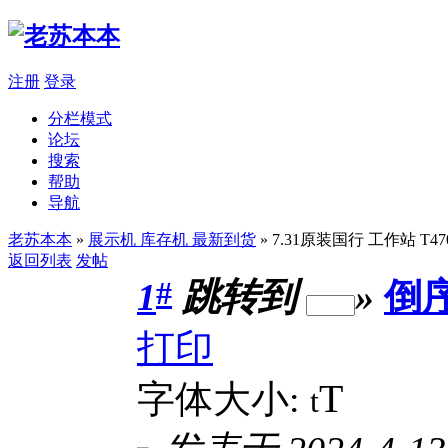
注册
登录
分栏模式
论坛
搜索
帮助
导航
老苏本本
»
展示机 库存机 最新到货
» 7.31原装国行 工作站 T47
返回列表
发帖
#
1
跳转到
»
倒
打印
T
字体大小:
t