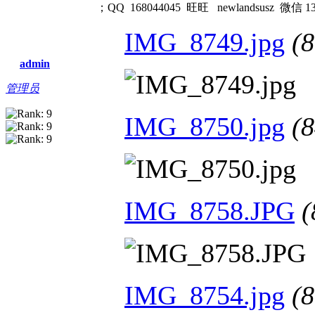
；QQ 168044045 旺旺 newlandsusz 微信 13
IMG_8749.jpg
(
admin
管理员
IMG_8750.jpg
(
IMG_8758.JPG
(
IMG_8754.jpg
(