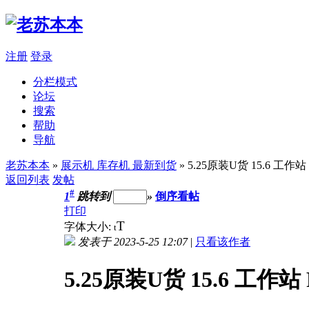
注册
登录
分栏模式
论坛
搜索
帮助
导航
老苏本本
»
展示机 库存机 最新到货
» 5.25原装U货 15.6 工作站 
返回列表
发帖
#
1
跳转到
»
倒序看帖
打印
T
字体大小:
t
发表于 2023-5-25 12:07
|
只看该作者
5.25原装U货 15.6 工作站 