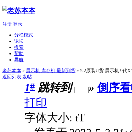
注册
登录
分栏模式
论坛
搜索
帮助
导航
老苏本本
»
展示机 库存机 最新到货
» 5.2原装U货 展示机 9代X1C
返回列表
发帖
#
1
跳转到
»
倒序看
打印
T
字体大小:
t