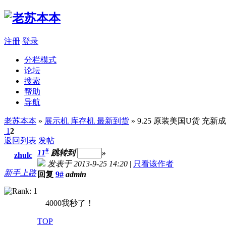
注册
登录
分栏模式
论坛
搜索
帮助
导航
老苏本本
»
展示机 库存机 最新到货
» 9.25 原装美国U货 充新成色 
1
2
返回列表
发帖
#
11
跳转到
»
zhulc
发表于 2013-9-25 14:20
|
只看该作者
新手上路
回复
9#
admin
4000我秒了！
TOP