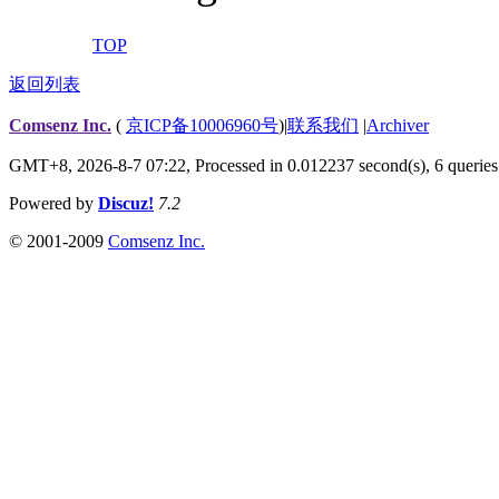
TOP
返回列表
Comsenz Inc.
(
京ICP备10006960号
)
|
联系我们
|
Archiver
GMT+8, 2026-8-7 07:22,
Processed in 0.012237 second(s), 6 queries
Powered by
Discuz!
7.2
© 2001-2009
Comsenz Inc.