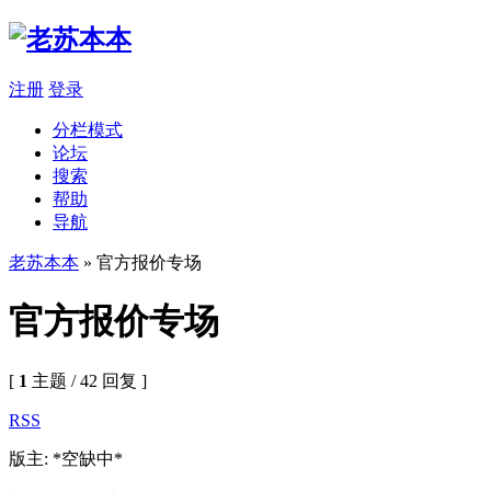
注册
登录
分栏模式
论坛
搜索
帮助
导航
老苏本本
» 官方报价专场
官方报价专场
[
1
主题 / 42 回复 ]
RSS
版主: *空缺中*