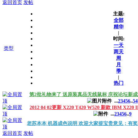
返回首页
发帖
主题:
全部
精华
|
时间:
一天
类型
两天
周
月
季
|
热门
第2批礼物来了 送原装真品无线鼠标 庆祝论坛新
...
2
3
4
5
6
..
54
2012 04 02更新 X220 T420 W520 新款 IBM X2
...
2
3
4
5
6
..
9
老苏本本 机器成色说明 欢迎大家提宝贵意见；有
返回首页
发帖