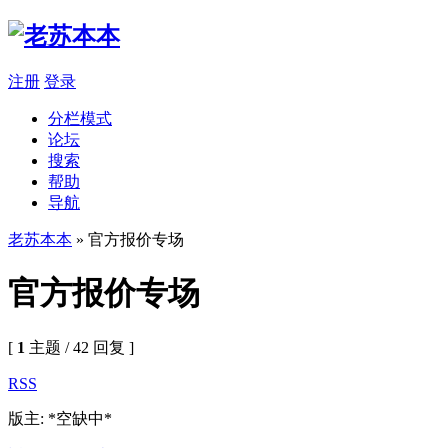
注册
登录
分栏模式
论坛
搜索
帮助
导航
老苏本本
» 官方报价专场
官方报价专场
[
1
主题 / 42 回复 ]
RSS
版主: *空缺中*