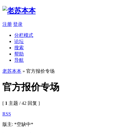
注册
登录
分栏模式
论坛
搜索
帮助
导航
老苏本本
» 官方报价专场
官方报价专场
[
1
主题 / 42 回复 ]
RSS
版主: *空缺中*