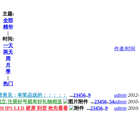
主题:
全部
精华
|
时间:
一天
作者/时间
两天
周
月
季
|
热门
宝贵意见；有奖品送的；；；；；
...
2
3
4
5
6
..
9
admin
2012
成立,注册好号就有好礼物相送
...
2
3
4
5
6
..
54
admin
2010
 X220 IPS LED 硬屏 到货 抢先看看
...
2
3
4
5
6
..
9
admin
2010