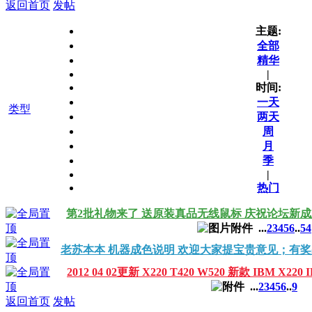
返回首页
发帖
主题:
全部
精华
|
时间:
一天
类型
两天
周
月
季
|
热门
第2批礼物来了 送原装真品无线鼠标 庆祝论坛新
...
2
3
4
5
6
..
54
老苏本本 机器成色说明 欢迎大家提宝贵意见；有
2012 04 02更新 X220 T420 W520 新款 IBM X2
...
2
3
4
5
6
..
9
返回首页
发帖