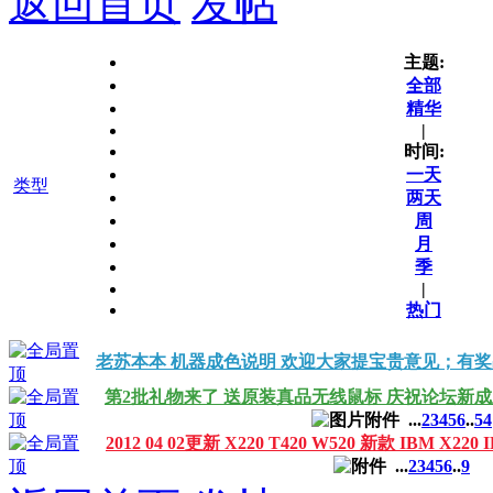
返回首页
发帖
主题:
全部
精华
|
时间:
一天
类型
两天
周
月
季
|
热门
老苏本本 机器成色说明 欢迎大家提宝贵意见；有
第2批礼物来了 送原装真品无线鼠标 庆祝论坛新
...
2
3
4
5
6
..
54
2012 04 02更新 X220 T420 W520 新款 IBM X2
...
2
3
4
5
6
..
9