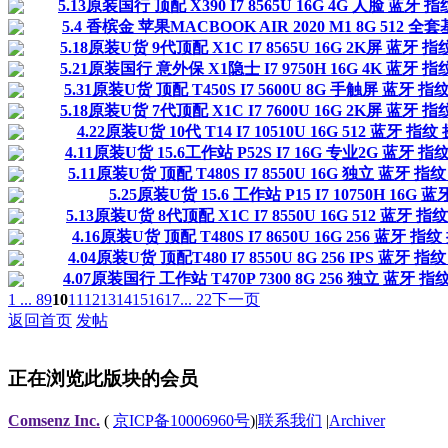
5.13原装国行 顶配 X390 I7 8565U 16G 4G 人脸 蓝牙 
5.4 香槟金 苹果MACBOOK AIR 2020 M1 8G 512 
5.18原装U货 9代顶配 X1C I7 8565U 16G 2K屏 蓝牙 
5.21原装国行 意外保 X1隐士 I7 9750H 16G 4K 蓝牙 
5.31原装U货 顶配 T450S I7 5600U 8G 手触屏 蓝牙 
5.18原装U货 7代顶配 X1C I7 7600U 16G 2K屏 蓝牙 
4.22原装U货 10代 T14 I7 10510U 16G 512 蓝牙 指
4.11原装U货 15.6工作站 P52S I7 16G 专业2G 蓝牙 
5.11原装U货 顶配 T480S I7 8550U 16G 独立 蓝牙 指
5.25原装U货 15.6 工作站 P15 I7 10750H 16G
5.13原装U货 8代顶配 X1C I7 8550U 16G 512 蓝牙 
4.16原装U货 顶配 T480S I7 8650U 16G 256 蓝牙 指
4.04原装U货 顶配T480 I7 8550U 8G 256 IPS 蓝牙 
4.07原装国行 工作站 T470P 7300 8G 256 独立 蓝牙 
1 ...
8
9
10
11
12
13
14
15
16
17
... 22
下一页
返回首页
发帖
正在浏览此版块的会员
Comsenz Inc.
(
京ICP备10006960号
)
|
联系我们
|
Archiver