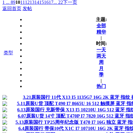
1 ...
8
9
10
11
12
13
14
15
16
17
... 22
下一页
返回首页
发帖
主题:
全部
精华
|
时间:
一天
类型
两天
周
月
季
|
热门
3.21原装国行 11代 X13 I5 1135G7 16G 2K 蓝牙 指
5.11原装U货 顶配 T490 I7 8665U 16 512 触摸屏 蓝牙
6.13原装国行 充新带保 X13 I5 10210U 16G 512 蓝牙 
6.07原装U货 14寸 顶配 T470P I7 7820 16G 512 蓝牙
5.13原装国行 TP25周年纪念版 T470 I7 16G 独立 蓝牙
6.4原装国行 带保10代 X1C I7 10710U 16G 2K 蓝牙 