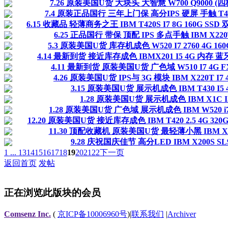
7.26 原装美国U货 大块头 大智慧 W700 Q9000 (
7.4 原装正品国行 三年上门保 高分IPS 硬屏 手触 T440
6.15 收藏品 轻薄商务之王 IBM T420S I7 8G 160G S
6.25 正品国行 带保 顶配 IPS 多点手触 IBM X220T
5.3 原装美国U货 库存机成色 W520 I7 2760 4G 1
4.14 最新到货 接近库存成色 IBMX201 I5 4G 内存 蓝
4.11 最新到货 原装美国U货 广色域 W510 I7 4G 
4.26 原装美国U货 IPS与 3G 模块 IBM X220T 
3.15 原装美国U货 展示机成色 IBM T430 I
1.28 原装美国U货 展示机成色 IBM X1C 
1.28 原装美国U货 广色域 展示机成色 IBM W520 i7
12.20 原装美国U货 接近库存成色 IBM T420 2.5 4G 3
11.30 顶配收藏机 原装美国U货 最轻薄小黑 IBM X20
9.28 庆祝国庆佳节 高分LED IBM X200S SL
1 ...
13
14
15
16
17
18
19
20
21
22
下一页
返回首页
发帖
正在浏览此版块的会员
Comsenz Inc.
(
京ICP备10006960号
)
|
联系我们
|
Archiver