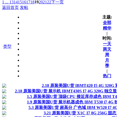
1 ...
13
14
15
16
17
18
19
20
21
22
下一页
返回首页
发帖
主题:
全部
精华
|
时间:
一天
类型
两天
周
月
季
|
热门
2.18 原装美国U货 IBMT420 I5 4G 32
2.18 原装美国U货 展示机 IBMT430S I7 4G 320G 
1.5 原装美国U货 顶级CPU 接近库存成色 IBM T430 
1.9 原装美国U货 展示机器成色 IBM T530 i7 
5.3 原装美国U货 超高分 广色域 IBM W520 I7 4
3.21 原装美国U货 X1C I7 8G 256G