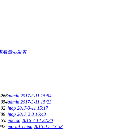
查看
最后发表
4266
admin
2017-3-11 15:54
1054
admin
2017-3-11 15:23
102
htop
2017-3-11 15:17
789
htop
2017-2-3 16:43
5655
microq
2016-7-14 22:30
092
mortal_china
2015-9-5 13:38