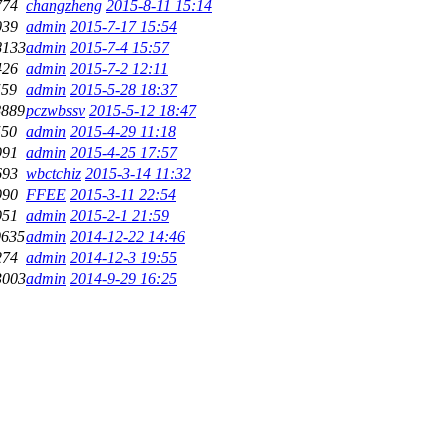
774
changzheng
2015-8-11 15:14
039
admin
2015-7-17 15:54
8133
admin
2015-7-4 15:57
426
admin
2015-7-2 12:11
559
admin
2015-5-28 18:37
8889
pczwbssv
2015-5-12 18:47
550
admin
2015-4-29 11:18
991
admin
2015-4-25 17:57
693
wbctchiz
2015-3-14 11:32
990
FFEE
2015-3-11 22:54
951
admin
2015-2-1 21:59
9635
admin
2014-12-22 14:46
274
admin
2014-12-3 19:55
3003
admin
2014-9-29 16:25